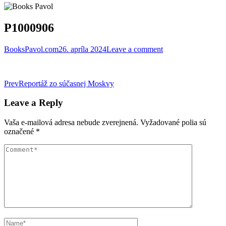
P1000906
BooksPavol.com
26. apríla 2024
Leave a comment
Post
Prev
Reportáž zo súčasnej Moskvy
navigation
Leave a Reply
Vaša e-mailová adresa nebude zverejnená.
Vyžadované polia sú
označené
*