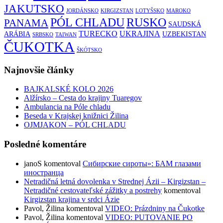
JAKUTSKO
JORDÁNSKO
KIRGIZSTAN
LOTYŠSKO
MAROKO
RUSKO
PÓL CHLADU
PANAMA
SAUDSKÁ
TURECKO
UKRAJINA
ARÁBIA
UZBEKISTAN
SRBSKO
TAIWAN
ČUKOTKA
ŠKÓTSKO
Najnovšie články
BAJKALSKÉ KOLO 2026
Alžírsko – Cesta do krajiny Tuaregov
Ambulancia na Póle chladu
Beseda v Krajskej knižnici Žilina
OJMJAKON – PÓL CHLADU
Posledné komentáre
janoS
komentoval
Сибирские сироты»: БАМ глазами
иностранца
Netradičná letná dovolenka v Strednej Ázii – Kirgizstan –
Netradičné cestovateľské zážitky a postrehy
komentoval
Kirgizstan krajina v srdci Ázie
Pavol, Žilina
komentoval
VIDEO: Prázdniny na Čukotke
Pavol, Žilina
komentoval
VIDEO: PUTOVANIE PO