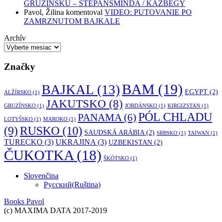
GRUZÍNSKU – STEPANSMINDA / KAZBEGY
Pavol, Žilina
komentoval
VIDEO: PUTOVANIE PO
ZAMRZNUTOM BAJKALE
Archív
Značky
BAM
(19)
BAJKAL
(13)
EGYPT
(2)
ALŽÍRSKO
(1)
JAKUTSKO
(8)
GRUZÍNSKO
(1)
JORDÁNSKO
(1)
KIRGIZSTAN
(1)
PÓL CHLADU
PANAMA
(6)
LOTYŠSKO
(1)
MAROKO
(1)
RUSKO
(10)
(9)
SAUDSKÁ ARÁBIA
(2)
SRBSKO
(1)
TAIWAN
(1)
TURECKO
(3)
UKRAJINA
(3)
UZBEKISTAN
(2)
ČUKOTKA
(18)
ŠKÓTSKO
(1)
Slovenčina
Русский
(
Ruština
)
Books Pavol
(c) MAXIMA DATA 2017-2019