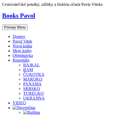
Skip
Cestovateľské potulky, zážitky a história očami Pavla Viteka
to
content
Books Pavol
Primary Menu
Domov
Pavol Vitek
Nová kniha
Moje knihy
Objednávka
Reportáže
BAJKAL
BAM
ČUKOTKA
MAROKO
PANAMA
SRBSKO
TURECKO
UKRAJINA
VIDEO