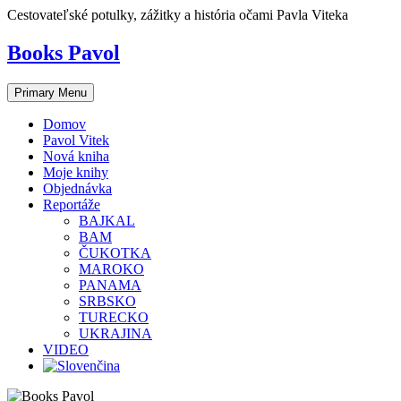
Skip
Cestovateľské potulky, zážitky a história očami Pavla Viteka
to
content
Books Pavol
Primary Menu
Domov
Pavol Vitek
Nová kniha
Moje knihy
Objednávka
Reportáže
BAJKAL
BAM
ČUKOTKA
MAROKO
PANAMA
SRBSKO
TURECKO
UKRAJINA
VIDEO