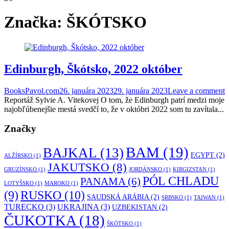
Značka:
ŠKÓTSKO
Edinburgh, Škótsko, 2022 október
BooksPavol.com
26. januára 2023
29. januára 2023
Leave a comment
Reportáž Sylvie A. Vitekovej O tom, že Edinburgh patrí medzi moje
najobľúbenejšie mestá svedčí to, že v októbri 2022 som tu zavítala...
Značky
BAM
(19)
BAJKAL
(13)
EGYPT
(2)
ALŽÍRSKO
(1)
JAKUTSKO
(8)
GRUZÍNSKO
(1)
JORDÁNSKO
(1)
KIRGIZSTAN
(1)
PÓL CHLADU
PANAMA
(6)
LOTYŠSKO
(1)
MAROKO
(1)
RUSKO
(10)
(9)
SAUDSKÁ ARÁBIA
(2)
SRBSKO
(1)
TAIWAN
(1)
TURECKO
(3)
UKRAJINA
(3)
UZBEKISTAN
(2)
ČUKOTKA
(18)
ŠKÓTSKO
(1)