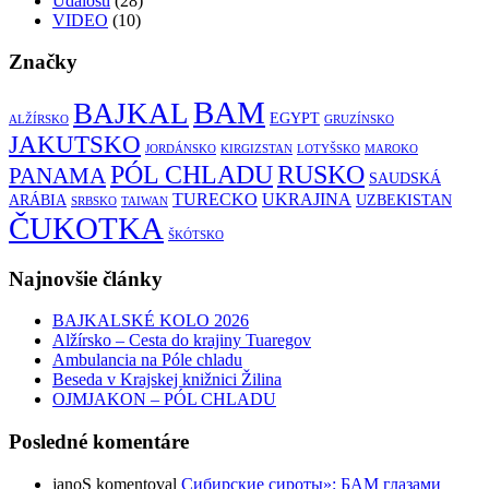
Udalosti
(28)
VIDEO
(10)
Značky
BAM
BAJKAL
EGYPT
ALŽÍRSKO
GRUZÍNSKO
JAKUTSKO
JORDÁNSKO
KIRGIZSTAN
LOTYŠSKO
MAROKO
RUSKO
PÓL CHLADU
PANAMA
SAUDSKÁ
TURECKO
UKRAJINA
ARÁBIA
UZBEKISTAN
SRBSKO
TAIWAN
ČUKOTKA
ŠKÓTSKO
Najnovšie články
BAJKALSKÉ KOLO 2026
Alžírsko – Cesta do krajiny Tuaregov
Ambulancia na Póle chladu
Beseda v Krajskej knižnici Žilina
OJMJAKON – PÓL CHLADU
Posledné komentáre
janoS
komentoval
Сибирские сироты»: БАМ глазами