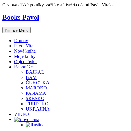
Skip
Cestovateľské potulky, zážitky a história očami Pavla Viteka
to
content
Books Pavol
Primary Menu
Domov
Pavol Vitek
Nová kniha
Moje knihy
Objednávka
Reportáže
BAJKAL
BAM
ČUKOTKA
MAROKO
PANAMA
SRBSKO
TURECKO
UKRAJINA
VIDEO