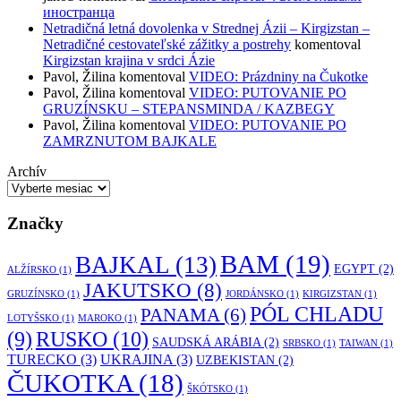
иностранца
Netradičná letná dovolenka v Strednej Ázii – Kirgizstan –
Netradičné cestovateľské zážitky a postrehy
komentoval
Kirgizstan krajina v srdci Ázie
Pavol, Žilina
komentoval
VIDEO: Prázdniny na Čukotke
Pavol, Žilina
komentoval
VIDEO: PUTOVANIE PO
GRUZÍNSKU – STEPANSMINDA / KAZBEGY
Pavol, Žilina
komentoval
VIDEO: PUTOVANIE PO
ZAMRZNUTOM BAJKALE
Archív
Značky
BAM
(19)
BAJKAL
(13)
EGYPT
(2)
ALŽÍRSKO
(1)
JAKUTSKO
(8)
GRUZÍNSKO
(1)
JORDÁNSKO
(1)
KIRGIZSTAN
(1)
PÓL CHLADU
PANAMA
(6)
LOTYŠSKO
(1)
MAROKO
(1)
RUSKO
(10)
(9)
SAUDSKÁ ARÁBIA
(2)
SRBSKO
(1)
TAIWAN
(1)
TURECKO
(3)
UKRAJINA
(3)
UZBEKISTAN
(2)
ČUKOTKA
(18)
ŠKÓTSKO
(1)