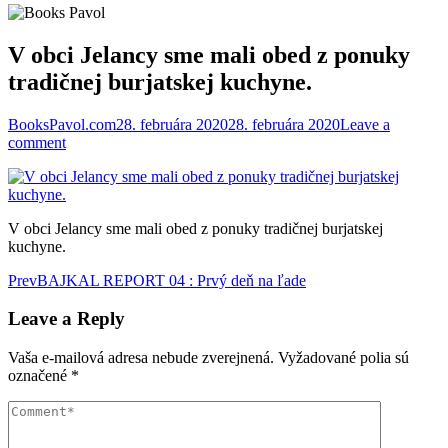
V obci Jelancy sme mali obed z ponuky
tradičnej burjatskej kuchyne.
BooksPavol.com
28. februára 2020
28. februára 2020
Leave a
comment
V obci Jelancy sme mali obed z ponuky tradičnej burjatskej
kuchyne.
Post
Prev
BAJKAL REPORT 04 : Prvý deň na ľade
navigation
Leave a Reply
Vaša e-mailová adresa nebude zverejnená.
Vyžadované polia sú
označené
*