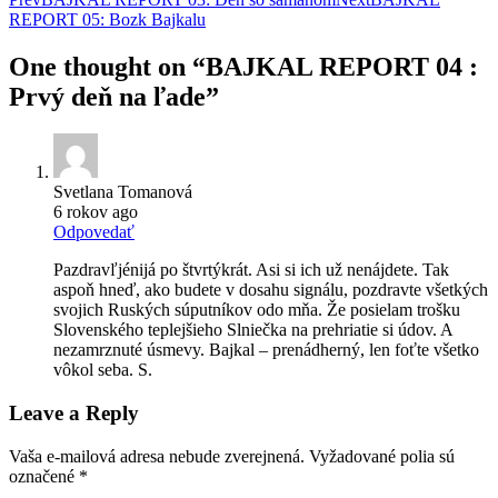
Post
REPORT 05: Bozk Bajkalu
navigation
One thought on “
BAJKAL REPORT 04 :
Prvý deň na ľade
”
Svetlana Tomanová
6 rokov ago
Odpovedať
Pazdravľjénijá po štvrtýkrát. Asi si ich už nenájdete. Tak
aspoň hneď, ako budete v dosahu signálu, pozdravte všetkých
svojich Ruských súputníkov odo mňa. Že posielam trošku
Slovenského teplejšieho Slniečka na prehriatie si údov. A
nezamrznuté úsmevy. Bajkal – prenádherný, len foťte všetko
vôkol seba. S.
Leave a Reply
Vaša e-mailová adresa nebude zverejnená.
Vyžadované polia sú
označené
*