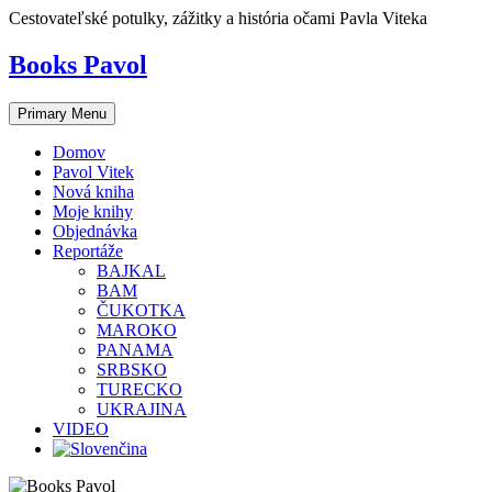
Skip
Cestovateľské potulky, zážitky a história očami Pavla Viteka
to
content
Books Pavol
Primary Menu
Domov
Pavol Vitek
Nová kniha
Moje knihy
Objednávka
Reportáže
BAJKAL
BAM
ČUKOTKA
MAROKO
PANAMA
SRBSKO
TURECKO
UKRAJINA
VIDEO