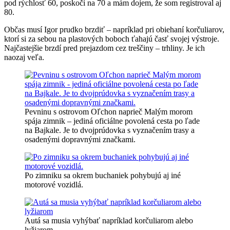
pod rýchlosť 60, poskočí na 70 a mám dojem, že som registroval aj
80.
Občas musí Igor prudko brzdiť – napríklad pri obiehaní korčuliarov,
ktorí si za sebou na plastových boboch ťahajú časť svojej výstroje.
Najčastejšie brzdí pred prejazdom cez treščiny – trhliny. Je ich
naozaj veľa.
Pevninu s ostrovom Oľchon naprieč Malým morom
spája zimnik – jediná oficiálne povolená cesta po ľade
na Bajkale. Je to dvojprúdovka s vyznačením trasy a
osadenými dopravnými značkami.
Po zimniku sa okrem buchaniek pohybujú aj iné
motorové vozidlá.
Autá sa musia vyhýbať napríklad korčuliarom alebo
lyžiarom