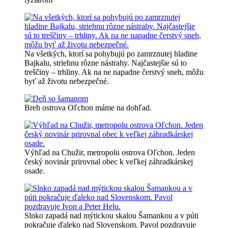
Na všetkých, ktorí sa pohybujú po zamrznutej hladine
Bajkalu, striehnu rôzne nástrahy. Najčastejšie sú to
treščiny – trhliny. Ak na ne napadne čerstvý sneh, môžu
byť až životu nebezpečné.
Breh ostrova Oľchon máme na dohľad.
Výhľad na Chužir, metropolu ostrova Oľchon. Jeden
český novinár prirovnal obec k veľkej záhradkárskej
osade.
Slnko zapadá nad mýtickou skalou Šamankou a v púti
pokračuje ďaleko nad Slovenskom. Pavol pozdravuje