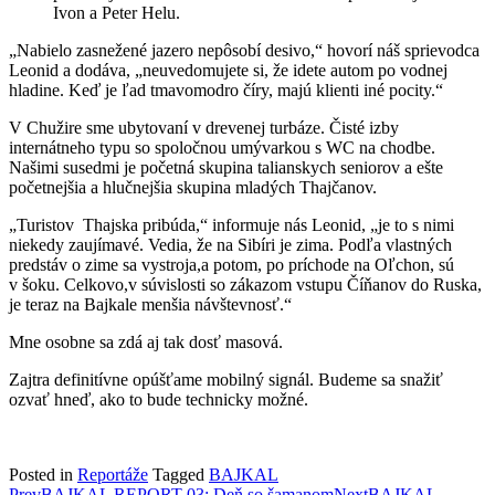
Ivon a Peter Helu.
„Nabielo zasnežené jazero nepôsobí desivo,“ hovorí náš sprievodca
Leonid a dodáva, „neuvedomujete si, že idete autom po vodnej
hladine. Keď je ľad tmavomodro číry, majú klienti iné pocity.“
V Chužire sme ubytovaní v drevenej turbáze. Čisté izby
internátneho typu so spoločnou umývarkou s WC na chodbe.
Našimi susedmi je početná skupina talianskych seniorov a ešte
početnejšia a hlučnejšia skupina mladých Thajčanov.
„Turistov Thajska pribúda,“ informuje nás Leonid, „je to s nimi
niekedy zaujímavé. Vedia, že na Sibíri je zima. Podľa vlastných
predstáv o zime sa vystroja,a potom, po príchode na Oľchon, sú
v šoku. Celkovo,v súvislosti so zákazom vstupu Číňanov do Ruska,
je teraz na Bajkale menšia návštevnosť.“
Mne osobne sa zdá aj tak dosť masová.
Zajtra definitívne opúšťame mobilný signál. Budeme sa snažiť
ozvať hneď, ako to bude technicky možné.
Posted in
Reportáže
Tagged
BAJKAL
Prev
BAJKAL REPORT 03: Deň so šamanom
Next
BAJKAL