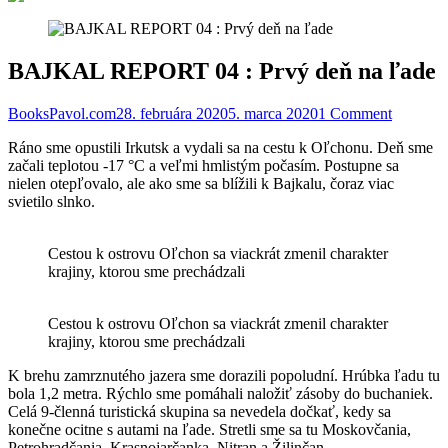
BAJKAL REPORT 04 : Prvý deň na ľade
BooksPavol.com
28. februára 2020
5. marca 2020
1 Comment
Ráno sme opustili Irkutsk a vydali sa na cestu k Oľchonu. Deň sme
začali teplotou -17 °C a veľmi hmlistým počasím. Postupne sa
nielen otepľovalo, ale ako sme sa blížili k Bajkalu, čoraz viac
svietilo slnko.
Cestou k ostrovu Oľchon sa viackrát zmenil charakter
krajiny, ktorou sme prechádzali
Cestou k ostrovu Oľchon sa viackrát zmenil charakter
krajiny, ktorou sme prechádzali
K brehu zamrznutého jazera sme dorazili popoludní. Hrúbka ľadu tu
bola 1,2 metra. Rýchlo sme pomáhali naložiť zásoby do buchaniek.
Celá 9-členná turistická skupina sa nevedela dočkať, kedy sa
konečne ocitne s autami na ľade. Stretli sme sa tu Moskovčania,
Petrohradčania, Krasnojarčanka, Nitran a Žilinčan.