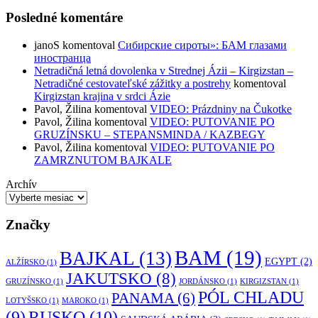
Posledné komentáre
janoS
komentoval
Сибирские сироты»: БАМ глазами
иностранца
Netradičná letná dovolenka v Strednej Ázii – Kirgizstan –
Netradičné cestovateľské zážitky a postrehy
komentoval
Kirgizstan krajina v srdci Ázie
Pavol, Žilina
komentoval
VIDEO: Prázdniny na Čukotke
Pavol, Žilina
komentoval
VIDEO: PUTOVANIE PO
GRUZÍNSKU – STEPANSMINDA / KAZBEGY
Pavol, Žilina
komentoval
VIDEO: PUTOVANIE PO
ZAMRZNUTOM BAJKALE
Archív
Značky
BAM
(19)
BAJKAL
(13)
EGYPT
(2)
ALŽÍRSKO
(1)
JAKUTSKO
(8)
GRUZÍNSKO
(1)
JORDÁNSKO
(1)
KIRGIZSTAN
(1)
PÓL CHLADU
PANAMA
(6)
LOTYŠSKO
(1)
MAROKO
(1)
RUSKO
(10)
(9)