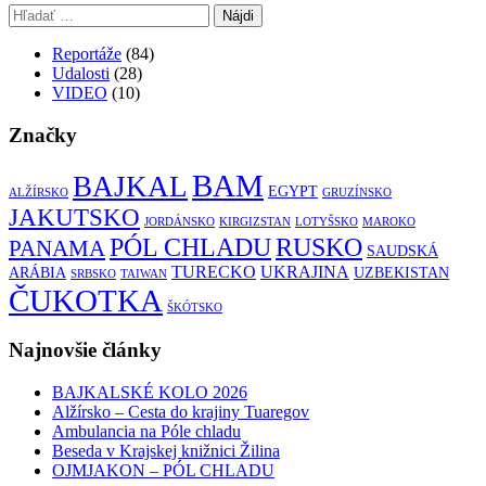
Hľadať:
Reportáže
(84)
Udalosti
(28)
VIDEO
(10)
Značky
BAM
BAJKAL
EGYPT
ALŽÍRSKO
GRUZÍNSKO
JAKUTSKO
JORDÁNSKO
KIRGIZSTAN
LOTYŠSKO
MAROKO
RUSKO
PÓL CHLADU
PANAMA
SAUDSKÁ
TURECKO
UKRAJINA
ARÁBIA
UZBEKISTAN
SRBSKO
TAIWAN
ČUKOTKA
ŠKÓTSKO
Najnovšie články
BAJKALSKÉ KOLO 2026
Alžírsko – Cesta do krajiny Tuaregov
Ambulancia na Póle chladu
Beseda v Krajskej knižnici Žilina
OJMJAKON – PÓL CHLADU