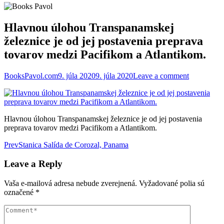
Hlavnou úlohou Transpanamskej
železnice je od jej postavenia preprava
tovarov medzi Pacifikom a Atlantikom.
BooksPavol.com
9. júla 2020
9. júla 2020
Leave a comment
Hlavnou úlohou Transpanamskej železnice je od jej postavenia
preprava tovarov medzi Pacifikom a Atlantikom.
Post
Prev
Stanica Salída de Corozal, Panama
navigation
Leave a Reply
Vaša e-mailová adresa nebude zverejnená.
Vyžadované polia sú
označené
*