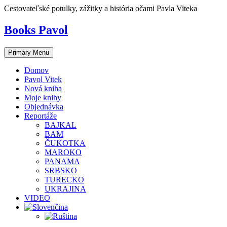
Skip
Cestovateľské potulky, zážitky a história očami Pavla Viteka
to
content
Books Pavol
Primary Menu
Domov
Pavol Vitek
Nová kniha
Moje knihy
Objednávka
Reportáže
BAJKAL
BAM
ČUKOTKA
MAROKO
PANAMA
SRBSKO
TURECKO
UKRAJINA
VIDEO