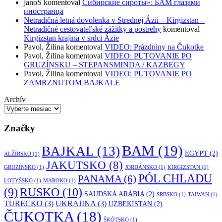
janoS
komentoval
Сибирские сироты»: БАМ глазами
иностранца
Netradičná letná dovolenka v Strednej Ázii – Kirgizstan –
Netradičné cestovateľské zážitky a postrehy
komentoval
Kirgizstan krajina v srdci Ázie
Pavol, Žilina
komentoval
VIDEO: Prázdniny na Čukotke
Pavol, Žilina
komentoval
VIDEO: PUTOVANIE PO
GRUZÍNSKU – STEPANSMINDA / KAZBEGY
Pavol, Žilina
komentoval
VIDEO: PUTOVANIE PO
ZAMRZNUTOM BAJKALE
Archív
Značky
BAM
(19)
BAJKAL
(13)
EGYPT
(2)
ALŽÍRSKO
(1)
JAKUTSKO
(8)
GRUZÍNSKO
(1)
JORDÁNSKO
(1)
KIRGIZSTAN
(1)
PÓL CHLADU
PANAMA
(6)
LOTYŠSKO
(1)
MAROKO
(1)
RUSKO
(10)
(9)
SAUDSKÁ ARÁBIA
(2)
SRBSKO
(1)
TAIWAN
(1)
TURECKO
(3)
UKRAJINA
(3)
UZBEKISTAN
(2)
ČUKOTKA
(18)
ŠKÓTSKO
(1)