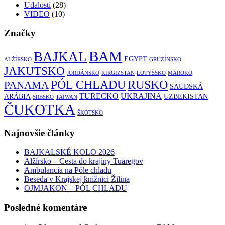
Udalosti
(28)
VIDEO
(10)
Značky
BAM
BAJKAL
EGYPT
ALŽÍRSKO
GRUZÍNSKO
JAKUTSKO
JORDÁNSKO
KIRGIZSTAN
LOTYŠSKO
MAROKO
RUSKO
PÓL CHLADU
PANAMA
SAUDSKÁ
TURECKO
UKRAJINA
ARÁBIA
UZBEKISTAN
SRBSKO
TAIWAN
ČUKOTKA
ŠKÓTSKO
Najnovšie články
BAJKALSKÉ KOLO 2026
Alžírsko – Cesta do krajiny Tuaregov
Ambulancia na Póle chladu
Beseda v Krajskej knižnici Žilina
OJMJAKON – PÓL CHLADU
Posledné komentáre