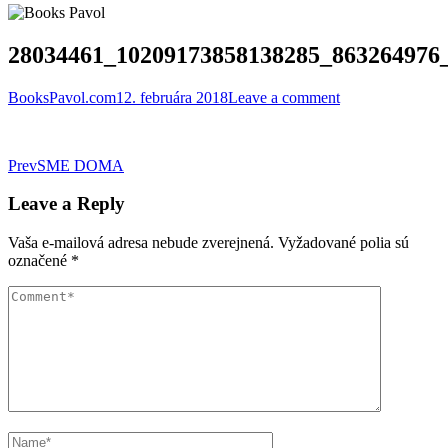
28034461_10209173858138285_863264976
BooksPavol.com
12. februára 2018
Leave a comment
Post
Prev
SME DOMA
navigation
Leave a Reply
Vaša e-mailová adresa nebude zverejnená.
Vyžadované polia sú
označené
*