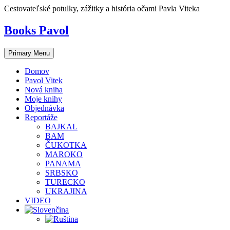
Skip
Cestovateľské potulky, zážitky a história očami Pavla Viteka
to
content
Books Pavol
Primary Menu
Domov
Pavol Vitek
Nová kniha
Moje knihy
Objednávka
Reportáže
BAJKAL
BAM
ČUKOTKA
MAROKO
PANAMA
SRBSKO
TURECKO
UKRAJINA
VIDEO