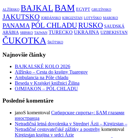
BAM
BAJKAL
EGYPT
ALŽÍRSKO
GRUZÍNSKO
JAKUTSKO
JORDÁNSKO
KIRGIZSTAN
LOTYŠSKO
MAROKO
RUSKO
PÓL CHLADU
PANAMA
SAUDSKÁ
TURECKO
UKRAJINA
ARÁBIA
UZBEKISTAN
SRBSKO
TAIWAN
ČUKOTKA
ŠKÓTSKO
Najnovšie články
BAJKALSKÉ KOLO 2026
Alžírsko – Cesta do krajiny Tuaregov
Ambulancia na Póle chladu
Beseda v Krajskej knižnici Žilina
OJMJAKON – PÓL CHLADU
Posledné komentáre
janoS
komentoval
Сибирские сироты»: БАМ глазами
иностранца
Netradičná letná dovolenka v Strednej Ázii – Kirgizstan –
Netradičné cestovateľské zážitky a postrehy
komentoval
Kirgizstan krajina v srdci Ázie