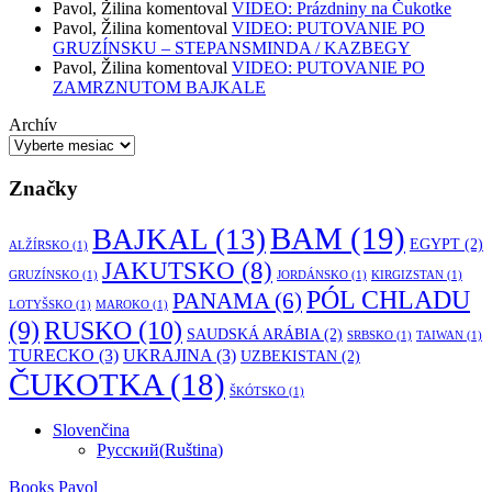
Pavol, Žilina
komentoval
VIDEO: Prázdniny na Čukotke
Pavol, Žilina
komentoval
VIDEO: PUTOVANIE PO
GRUZÍNSKU – STEPANSMINDA / KAZBEGY
Pavol, Žilina
komentoval
VIDEO: PUTOVANIE PO
ZAMRZNUTOM BAJKALE
Archív
Značky
BAM
(19)
BAJKAL
(13)
EGYPT
(2)
ALŽÍRSKO
(1)
JAKUTSKO
(8)
GRUZÍNSKO
(1)
JORDÁNSKO
(1)
KIRGIZSTAN
(1)
PÓL CHLADU
PANAMA
(6)
LOTYŠSKO
(1)
MAROKO
(1)
RUSKO
(10)
(9)
SAUDSKÁ ARÁBIA
(2)
SRBSKO
(1)
TAIWAN
(1)
TURECKO
(3)
UKRAJINA
(3)
UZBEKISTAN
(2)
ČUKOTKA
(18)
ŠKÓTSKO
(1)
Slovenčina
Русский
(
Ruština
)
Books Pavol