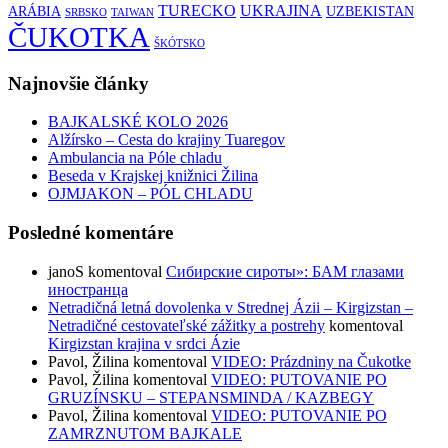
TURECKO
UKRAJINA
ARÁBIA
UZBEKISTAN
SRBSKO
TAIWAN
ČUKOTKA
ŠKÓTSKO
Najnovšie články
BAJKALSKÉ KOLO 2026
Alžírsko – Cesta do krajiny Tuaregov
Ambulancia na Póle chladu
Beseda v Krajskej knižnici Žilina
OJMJAKON – PÓL CHLADU
Posledné komentáre
janoS
komentoval
Сибирские сироты»: БАМ глазами
иностранца
Netradičná letná dovolenka v Strednej Ázii – Kirgizstan –
Netradičné cestovateľské zážitky a postrehy
komentoval
Kirgizstan krajina v srdci Ázie
Pavol, Žilina
komentoval
VIDEO: Prázdniny na Čukotke
Pavol, Žilina
komentoval
VIDEO: PUTOVANIE PO
GRUZÍNSKU – STEPANSMINDA / KAZBEGY
Pavol, Žilina
komentoval
VIDEO: PUTOVANIE PO
ZAMRZNUTOM BAJKALE