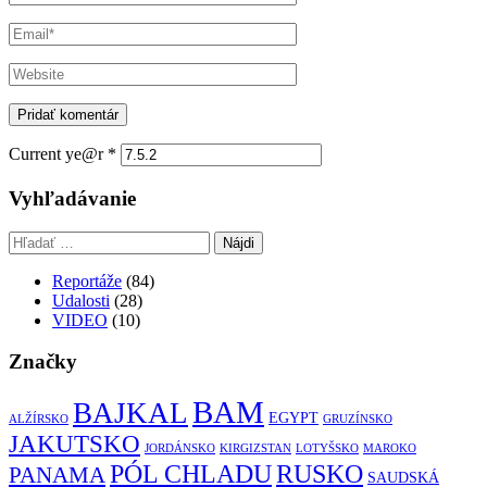
Current ye@r
*
Vyhľadávanie
Hľadať:
Reportáže
(84)
Udalosti
(28)
VIDEO
(10)
Značky
BAM
BAJKAL
EGYPT
ALŽÍRSKO
GRUZÍNSKO
JAKUTSKO
JORDÁNSKO
KIRGIZSTAN
LOTYŠSKO
MAROKO
RUSKO
PÓL CHLADU
PANAMA
SAUDSKÁ