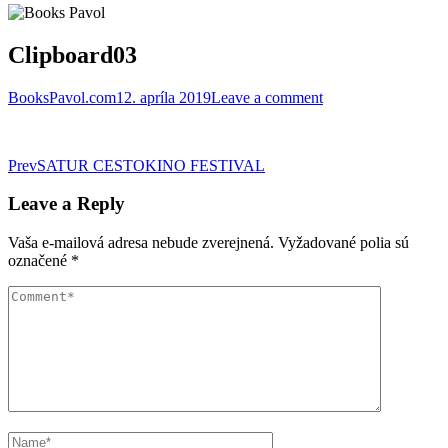
Clipboard03
BooksPavol.com
12. apríla 2019
Leave a comment
Post
Prev
SATUR CESTOKINO FESTIVAL
navigation
Leave a Reply
Vaša e-mailová adresa nebude zverejnená.
Vyžadované polia sú
označené
*