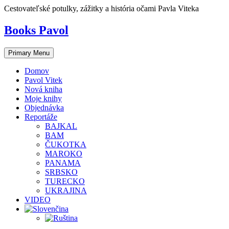
Skip
Cestovateľské potulky, zážitky a história očami Pavla Viteka
to
content
Books Pavol
Primary Menu
Domov
Pavol Vitek
Nová kniha
Moje knihy
Objednávka
Reportáže
BAJKAL
BAM
ČUKOTKA
MAROKO
PANAMA
SRBSKO
TURECKO
UKRAJINA
VIDEO