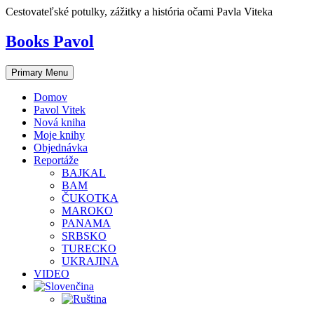
Skip
Cestovateľské potulky, zážitky a história očami Pavla Viteka
to
content
Books Pavol
Primary Menu
Domov
Pavol Vitek
Nová kniha
Moje knihy
Objednávka
Reportáže
BAJKAL
BAM
ČUKOTKA
MAROKO
PANAMA
SRBSKO
TURECKO
UKRAJINA
VIDEO