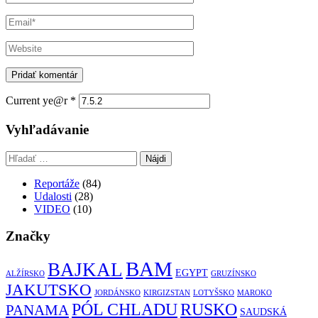
Current ye@r
*
Vyhľadávanie
Hľadať:
Reportáže
(84)
Udalosti
(28)
VIDEO
(10)
Značky
BAM
BAJKAL
EGYPT
ALŽÍRSKO
GRUZÍNSKO
JAKUTSKO
JORDÁNSKO
KIRGIZSTAN
LOTYŠSKO
MAROKO
RUSKO
PÓL CHLADU
PANAMA
SAUDSKÁ