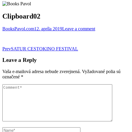
Clipboard02
BooksPavol.com
12. apríla 2019
Leave a comment
Post
Prev
SATUR CESTOKINO FESTIVAL
navigation
Leave a Reply
Vaša e-mailová adresa nebude zverejnená.
Vyžadované polia sú
označené
*