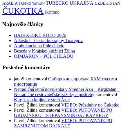
TURECKO
UKRAJINA
ARÁBIA
UZBEKISTAN
SRBSKO
TAIWAN
ČUKOTKA
ŠKÓTSKO
Najnovšie články
BAJKALSKÉ KOLO 2026
Alžírsko – Cesta do krajiny Tuaregov
Ambulancia na Póle chladu
Beseda v Krajskej knižnici Žilina
OJMJAKON – PÓL CHLADU
Posledné komentáre
janoS
komentoval
Сибирские сироты»: БАМ глазами
иностранца
Netradičná letná dovolenka v Strednej Ázii – Kirgizstan –
Netradičné cestovateľské zážitky a postrehy
komentoval
Kirgizstan krajina v srdci Ázie
Pavol, Žilina
komentoval
VIDEO: Prázdniny na Čukotke
Pavol, Žilina
komentoval
VIDEO: PUTOVANIE PO
GRUZÍNSKU – STEPANSMINDA / KAZBEGY
Pavol, Žilina
komentoval
VIDEO: PUTOVANIE PO
ZAMRZNUTOM BAJKALE