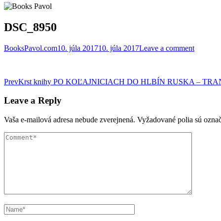
DSC_8950
BooksPavol.com
10. júla 2017
10. júla 2017
Leave a comment
Post
Prev
Krst knihy PO KOĽAJNICIACH DO HLBÍN RUSKA – T
navigation
Leave a Reply
Vaša e-mailová adresa nebude zverejnená.
Vyžadované polia sú ozna