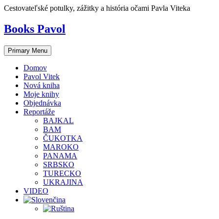
Skip
Cestovateľské potulky, zážitky a história očami Pavla Viteka
to
content
Books Pavol
Primary Menu
Domov
Pavol Vitek
Nová kniha
Moje knihy
Objednávka
Reportáže
BAJKAL
BAM
ČUKOTKA
MAROKO
PANAMA
SRBSKO
TURECKO
UKRAJINA
VIDEO