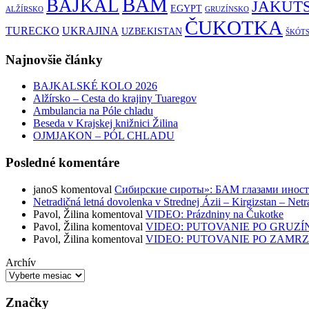
BAM
BAJKAL
JAKUT
EGYPT
ALŽÍRSKO
GRUZÍNSKO
ČUKOTKA
TURECKO
UKRAJINA
UZBEKISTAN
ŠKÓT
Najnovšie články
BAJKALSKÉ KOLO 2026
Alžírsko – Cesta do krajiny Tuaregov
Ambulancia na Póle chladu
Beseda v Krajskej knižnici Žilina
OJMJAKON – PÓL CHLADU
Posledné komentáre
janoS
komentoval
Сибирские сироты»: БАМ глазами инос
Netradičná letná dovolenka v Strednej Ázii – Kirgizstan – Netr
Pavol, Žilina
komentoval
VIDEO: Prázdniny na Čukotke
Pavol, Žilina
komentoval
VIDEO: PUTOVANIE PO GRUZÍ
Pavol, Žilina
komentoval
VIDEO: PUTOVANIE PO ZAMR
Archív
Značky