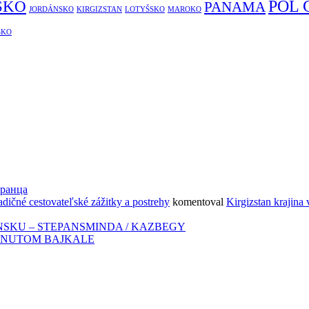
PÓL
SKO
PANAMA
JORDÁNSKO
KIRGIZSTAN
LOTYŠSKO
MAROKO
SKO
транца
adičné cestovateľské zážitky a postrehy
komentoval
Kirgizstan krajina 
NSKU – STEPANSMINDA / KAZBEGY
ZNUTOM BAJKALE