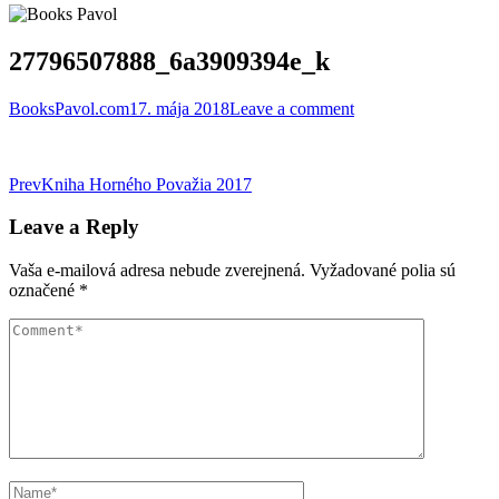
27796507888_6a3909394e_k
BooksPavol.com
17. mája 2018
Leave a comment
Post
Prev
Kniha Horného Považia 2017
navigation
Leave a Reply
Vaša e-mailová adresa nebude zverejnená.
Vyžadované polia sú
označené
*