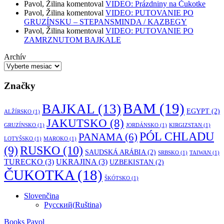
Pavol, Žilina
komentoval
VIDEO: Prázdniny na Čukotke
Pavol, Žilina
komentoval
VIDEO: PUTOVANIE PO
GRUZÍNSKU – STEPANSMINDA / KAZBEGY
Pavol, Žilina
komentoval
VIDEO: PUTOVANIE PO
ZAMRZNUTOM BAJKALE
Archív
Značky
BAM
(19)
BAJKAL
(13)
EGYPT
(2)
ALŽÍRSKO
(1)
JAKUTSKO
(8)
GRUZÍNSKO
(1)
JORDÁNSKO
(1)
KIRGIZSTAN
(1)
PÓL CHLADU
PANAMA
(6)
LOTYŠSKO
(1)
MAROKO
(1)
RUSKO
(10)
(9)
SAUDSKÁ ARÁBIA
(2)
SRBSKO
(1)
TAIWAN
(1)
TURECKO
(3)
UKRAJINA
(3)
UZBEKISTAN
(2)
ČUKOTKA
(18)
ŠKÓTSKO
(1)
Slovenčina
Русский
(
Ruština
)
Books Pavol