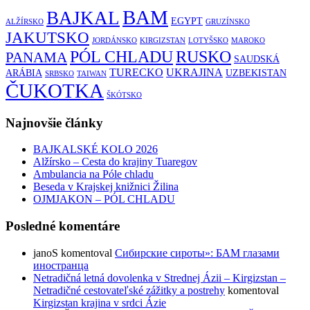
BAM
BAJKAL
EGYPT
ALŽÍRSKO
GRUZÍNSKO
JAKUTSKO
JORDÁNSKO
KIRGIZSTAN
LOTYŠSKO
MAROKO
RUSKO
PÓL CHLADU
PANAMA
SAUDSKÁ
TURECKO
UKRAJINA
ARÁBIA
UZBEKISTAN
SRBSKO
TAIWAN
ČUKOTKA
ŠKÓTSKO
Najnovšie články
BAJKALSKÉ KOLO 2026
Alžírsko – Cesta do krajiny Tuaregov
Ambulancia na Póle chladu
Beseda v Krajskej knižnici Žilina
OJMJAKON – PÓL CHLADU
Posledné komentáre
janoS
komentoval
Сибирские сироты»: БАМ глазами
иностранца
Netradičná letná dovolenka v Strednej Ázii – Kirgizstan –
Netradičné cestovateľské zážitky a postrehy
komentoval
Kirgizstan krajina v srdci Ázie