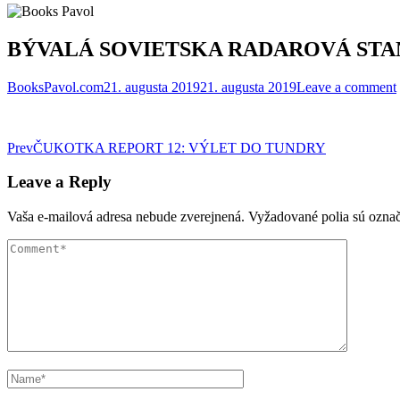
BÝVALÁ SOVIETSKA RADAROVÁ STA
BooksPavol.com
21. augusta 2019
21. augusta 2019
Leave a comment
Post
Prev
ČUKOTKA REPORT 12: VÝLET DO TUNDRY
navigation
Leave a Reply
Vaša e-mailová adresa nebude zverejnená.
Vyžadované polia sú ozna