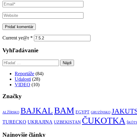
Current ye@r
*
Vyhľadávanie
Hľadať:
Reportáže
(84)
Udalosti
(28)
VIDEO
(10)
Značky
BAM
BAJKAL
JAKUT
EGYPT
ALŽÍRSKO
GRUZÍNSKO
ČUKOTKA
TURECKO
UKRAJINA
UZBEKISTAN
ŠKÓT
Najnovšie články