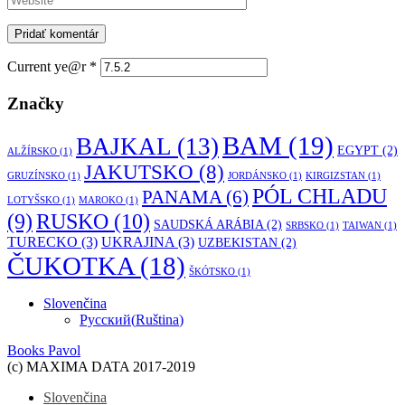
Current ye@r
*
Značky
BAM
(19)
BAJKAL
(13)
EGYPT
(2)
ALŽÍRSKO
(1)
JAKUTSKO
(8)
GRUZÍNSKO
(1)
JORDÁNSKO
(1)
KIRGIZSTAN
(1)
PÓL CHLADU
PANAMA
(6)
LOTYŠSKO
(1)
MAROKO
(1)
RUSKO
(10)
(9)
SAUDSKÁ ARÁBIA
(2)
SRBSKO
(1)
TAIWAN
(1)
TURECKO
(3)
UKRAJINA
(3)
UZBEKISTAN
(2)
ČUKOTKA
(18)
ŠKÓTSKO
(1)
Slovenčina
Русский
(
Ruština
)
Books Pavol
(c) MAXIMA DATA 2017-2019
Slovenčina