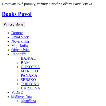
Skip
Cestovateľské potulky, zážitky a história očami Pavla Viteka
to
content
Books Pavol
Primary Menu
Domov
Pavol Vitek
Nová kniha
Moje knihy
Objednávka
Reportáže
BAJKAL
BAM
ČUKOTKA
MAROKO
PANAMA
SRBSKO
TURECKO
UKRAJINA
VIDEO