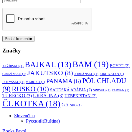
Značky
BAM
(19)
BAJKAL
(13)
EGYPT
(2)
ALŽÍRSKO
(1)
JAKUTSKO
(8)
GRUZÍNSKO
(1)
JORDÁNSKO
(1)
KIRGIZSTAN
(1)
PÓL CHLADU
PANAMA
(6)
LOTYŠSKO
(1)
MAROKO
(1)
RUSKO
(10)
(9)
SAUDSKÁ ARÁBIA
(2)
SRBSKO
(1)
TAIWAN
(1)
TURECKO
(3)
UKRAJINA
(3)
UZBEKISTAN
(2)
ČUKOTKA
(18)
ŠKÓTSKO
(1)
Slovenčina
Русский
(
Ruština
)
Books Pavol