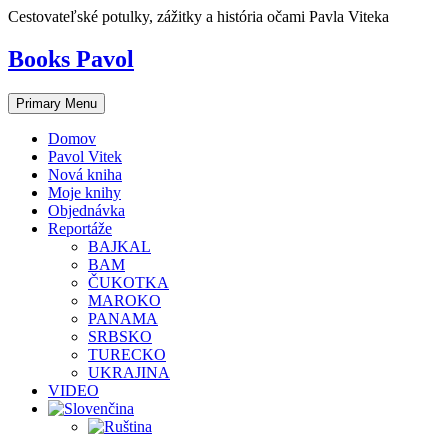
Skip
Cestovateľské potulky, zážitky a história očami Pavla Viteka
to
content
Books Pavol
Primary Menu
Domov
Pavol Vitek
Nová kniha
Moje knihy
Objednávka
Reportáže
BAJKAL
BAM
ČUKOTKA
MAROKO
PANAMA
SRBSKO
TURECKO
UKRAJINA
VIDEO