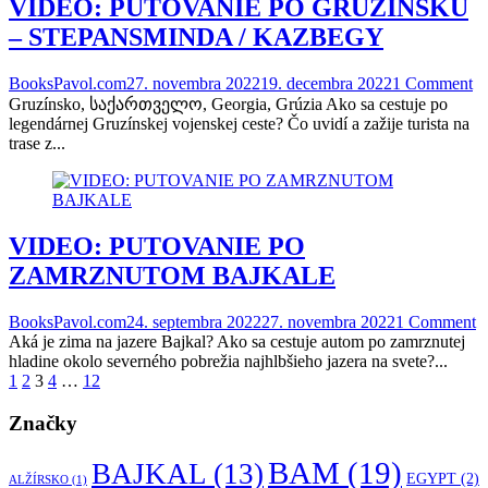
VIDEO: PUTOVANIE PO GRUZÍNSKU
– STEPANSMINDA / KAZBEGY
BooksPavol.com
27. novembra 2022
19. decembra 2022
1 Comment
Gruzínsko, საქართველო, Georgia, Grúzia Ako sa cestuje po
legendárnej Gruzínskej vojenskej ceste? Čo uvidí a zažije turista na
trase z...
VIDEO: PUTOVANIE PO
ZAMRZNUTOM BAJKALE
BooksPavol.com
24. septembra 2022
27. novembra 2022
1 Comment
Aká je zima na jazere Bajkal? Ako sa cestuje autom po zamrznutej
hladine okolo severného pobrežia najhlbšieho jazera na svete?...
Stránkovanie
1
2
3
4
…
12
príspevkov
Značky
BAM
(19)
BAJKAL
(13)
EGYPT
(2)
ALŽÍRSKO
(1)