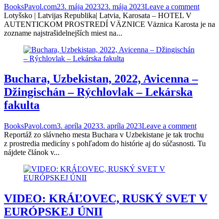
BooksPavol.com
23. mája 2023
23. mája 2023
Leave a comment
Lotyšsko | Latvijas Republika| Latvia, Karosata – HOTEL V
AUTENTICKOM PROSTREDÍ VÄZNICE Väznica Karosta je na
zozname najstrašidelnejších miest na...
Buchara, Uzbekistan, 2022, Avicenna –
Džingischán – Rýchlovlak – Lekárska
fakulta
BooksPavol.com
3. apríla 2023
3. apríla 2023
Leave a comment
Reportáž zo slávneho mesta Buchara v Uzbekistane je tak trochu
z prostredia medicíny s pohľadom do histórie aj do súčasnosti. Tu
nájdete článok v...
VIDEO: KRÁĽOVEC, RUSKÝ SVET V
EURÓPSKEJ ÚNII