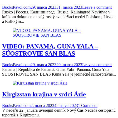
BooksPavol.com
29. marca 2023
31. marca 2023
Leave a comment
Rusko | Россия, Калинингра́д | Russia, Kaliningrad Navštívte v
krátkom dokumente malý ruský svet ležiaci medzi Poľskom, Litvou
a Baltským...
VIDEO: PANAMA, GUNA YALA –
SÚOSTROVIE SAN BLAS
BooksPavol.com
29. marca 2023
29. marca 2023
Leave a comment
Panama | República de Panamá, Guna Yala | Panama, Guna Yala –
SÚOSTROVIE SAN BLAS Kuna Yala je jedinečné samosprávne...
Kirgizstan krajina v srdci Ázie
BooksPavol.com
2. marca 2023
4. marca 2023
1 Comment
V nedeľu 22. januára uverejnil denník Nový Čas Nedeľa cestopisnú
reportáž z Kirgizstanu.