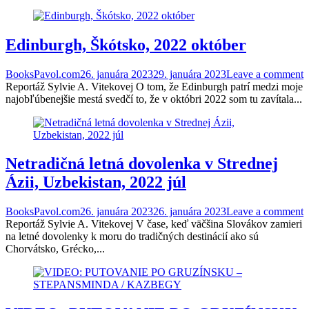
Edinburgh, Škótsko, 2022 október
BooksPavol.com
26. januára 2023
29. januára 2023
Leave a comment
Reportáž Sylvie A. Vitekovej O tom, že Edinburgh patrí medzi moje
najobľúbenejšie mestá svedčí to, že v októbri 2022 som tu zavítala...
Netradičná letná dovolenka v Strednej
Ázii, Uzbekistan, 2022 júl
BooksPavol.com
26. januára 2023
26. januára 2023
Leave a comment
Reportáž Sylvie A. Vitekovej V čase, keď väčšina Slovákov zamieri
na letné dovolenky k moru do tradičných destinácií ako sú
Chorvátsko, Grécko,...