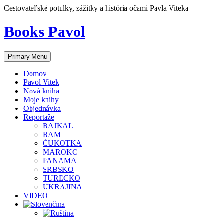
Skip
Cestovateľské potulky, zážitky a história očami Pavla Viteka
to
content
Books Pavol
Primary Menu
Domov
Pavol Vitek
Nová kniha
Moje knihy
Objednávka
Reportáže
BAJKAL
BAM
ČUKOTKA
MAROKO
PANAMA
SRBSKO
TURECKO
UKRAJINA
VIDEO