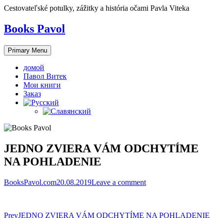
Skip
Cestovateľské potulky, zážitky a história očami Pavla Viteka
to
content
Books Pavol
Primary Menu
домой
Павол Витек
Мои книги
Заказ
JEDNO ZVIERA VÁM ODCHYTÍME
NA POHLADENIE
BooksPavol.com
20.08.2019
Leave a comment
Post
Prev
JEDNO ZVIERA VÁM ODCHYTÍME NA POHLADENIE