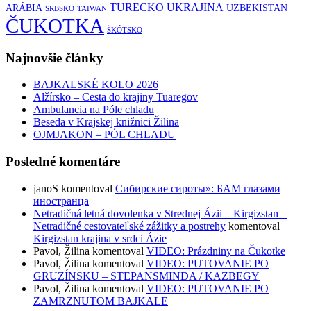
TURECKO
UKRAJINA
ARÁBIA
UZBEKISTAN
SRBSKO
TAIWAN
ČUKOTKA
ŠKÓTSKO
Najnovšie články
BAJKALSKÉ KOLO 2026
Alžírsko – Cesta do krajiny Tuaregov
Ambulancia na Póle chladu
Beseda v Krajskej knižnici Žilina
OJMJAKON – PÓL CHLADU
Posledné komentáre
janoS
komentoval
Сибирские сироты»: БАМ глазами
иностранца
Netradičná letná dovolenka v Strednej Ázii – Kirgizstan –
Netradičné cestovateľské zážitky a postrehy
komentoval
Kirgizstan krajina v srdci Ázie
Pavol, Žilina
komentoval
VIDEO: Prázdniny na Čukotke
Pavol, Žilina
komentoval
VIDEO: PUTOVANIE PO
GRUZÍNSKU – STEPANSMINDA / KAZBEGY
Pavol, Žilina
komentoval
VIDEO: PUTOVANIE PO
ZAMRZNUTOM BAJKALE