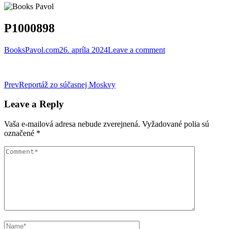
P1000898
BooksPavol.com
26. apríla 2024
Leave a comment
Post
Prev
Reportáž zo súčasnej Moskvy
navigation
Leave a Reply
Vaša e-mailová adresa nebude zverejnená.
Vyžadované polia sú
označené
*