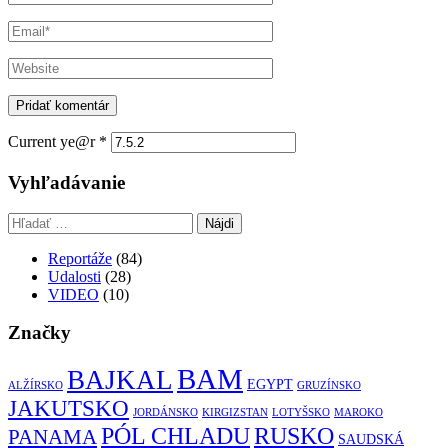
Current ye@r
*
Vyhľadávanie
Hľadať:
Reportáže
(84)
Udalosti
(28)
VIDEO
(10)
Značky
BAM
BAJKAL
EGYPT
ALŽÍRSKO
GRUZÍNSKO
JAKUTSKO
JORDÁNSKO
KIRGIZSTAN
LOTYŠSKO
MAROKO
RUSKO
PÓL CHLADU
PANAMA
SAUDSKÁ