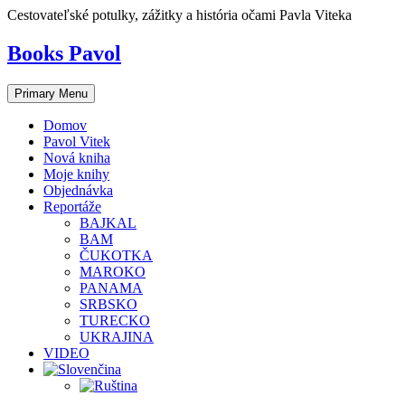
Skip
Cestovateľské potulky, zážitky a história očami Pavla Viteka
to
content
Books Pavol
Primary Menu
Domov
Pavol Vitek
Nová kniha
Moje knihy
Objednávka
Reportáže
BAJKAL
BAM
ČUKOTKA
MAROKO
PANAMA
SRBSKO
TURECKO
UKRAJINA
VIDEO