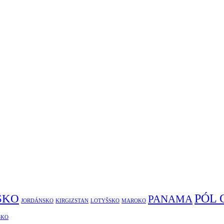
PÓL
SKO
PANAMA
JORDÁNSKO
KIRGIZSTAN
LOTYŠSKO
MAROKO
SKO