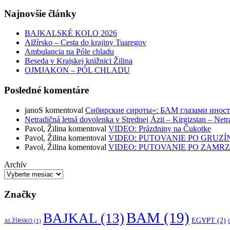
Najnovšie články
BAJKALSKÉ KOLO 2026
Alžírsko – Cesta do krajiny Tuaregov
Ambulancia na Póle chladu
Beseda v Krajskej knižnici Žilina
OJMJAKON – PÓL CHLADU
Posledné komentáre
janoS
komentoval
Сибирские сироты»: БАМ глазами инос
Netradičná letná dovolenka v Strednej Ázii – Kirgizstan – Netr
Pavol, Žilina
komentoval
VIDEO: Prázdniny na Čukotke
Pavol, Žilina
komentoval
VIDEO: PUTOVANIE PO GRUZÍ
Pavol, Žilina
komentoval
VIDEO: PUTOVANIE PO ZAMR
Archív
Značky
BAM
(19)
BAJKAL
(13)
EGYPT
(2)
ALŽÍRSKO
(1)