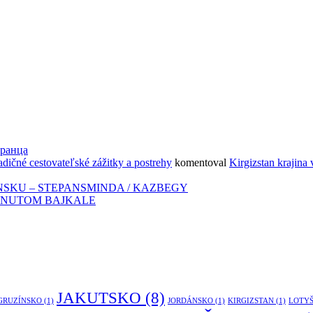
транца
adičné cestovateľské zážitky a postrehy
komentoval
Kirgizstan krajina 
NSKU – STEPANSMINDA / KAZBEGY
ZNUTOM BAJKALE
JAKUTSKO
(8)
GRUZÍNSKO
(1)
JORDÁNSKO
(1)
KIRGIZSTAN
(1)
LOTY