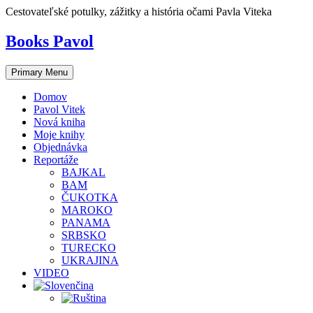
Skip
Cestovateľské potulky, zážitky a história očami Pavla Viteka
to
content
Books Pavol
Primary Menu
Domov
Pavol Vitek
Nová kniha
Moje knihy
Objednávka
Reportáže
BAJKAL
BAM
ČUKOTKA
MAROKO
PANAMA
SRBSKO
TURECKO
UKRAJINA
VIDEO