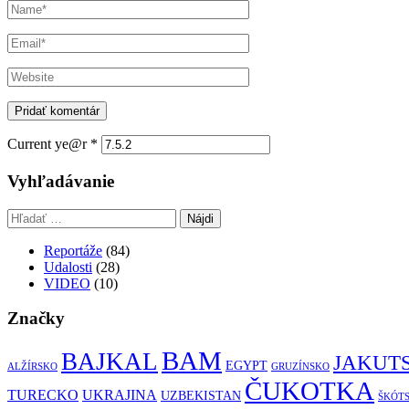
Current ye@r
*
Vyhľadávanie
Hľadať:
Reportáže
(84)
Udalosti
(28)
VIDEO
(10)
Značky
BAM
BAJKAL
JAKUT
EGYPT
ALŽÍRSKO
GRUZÍNSKO
ČUKOTKA
TURECKO
UKRAJINA
UZBEKISTAN
ŠKÓT