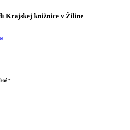
í Krajskej knižnice v Žiline
čené
*