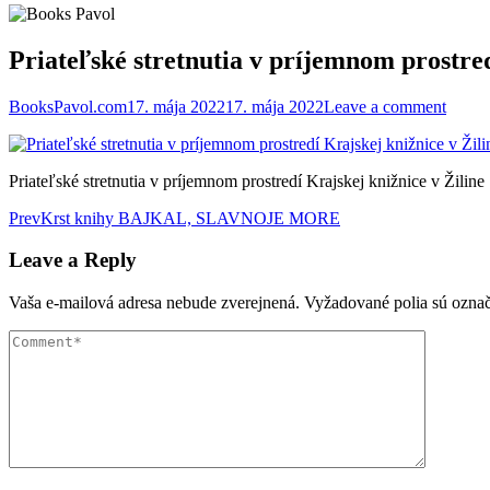
Priateľské stretnutia v príjemnom prostred
BooksPavol.com
17. mája 2022
17. mája 2022
Leave a comment
Priateľské stretnutia v príjemnom prostredí Krajskej knižnice v Žiline
Post
Prev
Krst knihy BAJKAL, SLAVNOJE MORE
navigation
Leave a Reply
Vaša e-mailová adresa nebude zverejnená.
Vyžadované polia sú ozna