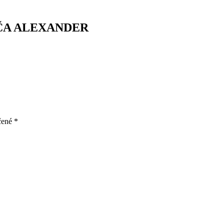
ČA ALEXANDER
čené
*