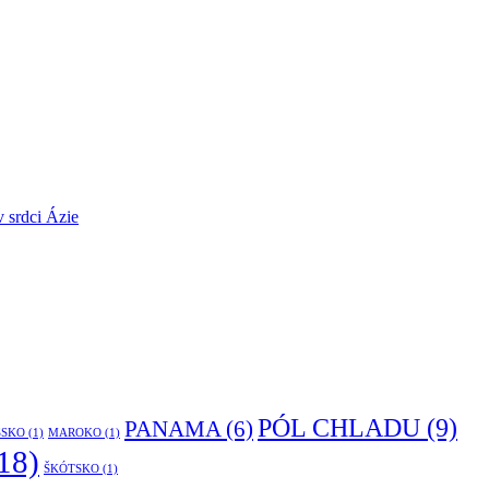
v srdci Ázie
PÓL CHLADU
(9)
PANAMA
(6)
ŠSKO
(1)
MAROKO
(1)
18)
ŠKÓTSKO
(1)