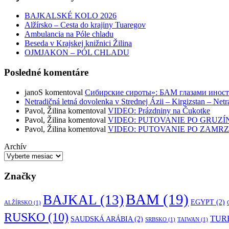
BAJKALSKÉ KOLO 2026
Alžírsko – Cesta do krajiny Tuaregov
Ambulancia na Póle chladu
Beseda v Krajskej knižnici Žilina
OJMJAKON – PÓL CHLADU
Posledné komentáre
janoS
komentoval
Сибирские сироты»: БАМ глазами инос
Netradičná letná dovolenka v Strednej Ázii – Kirgizstan – Netr
Pavol, Žilina
komentoval
VIDEO: Prázdniny na Čukotke
Pavol, Žilina
komentoval
VIDEO: PUTOVANIE PO GRUZÍ
Pavol, Žilina
komentoval
VIDEO: PUTOVANIE PO ZAMR
Archív
Značky
BAM
(19)
BAJKAL
(13)
EGYPT
(2)
ALŽÍRSKO
(1)
RUSKO
(10)
TUR
SAUDSKÁ ARÁBIA
(2)
SRBSKO
(1)
TAIWAN
(1)