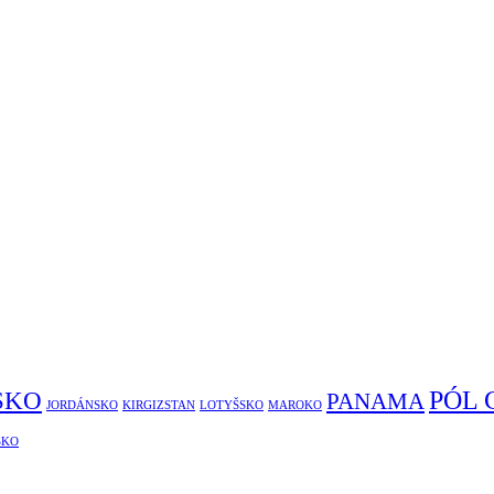
PÓL
SKO
PANAMA
JORDÁNSKO
KIRGIZSTAN
LOTYŠSKO
MAROKO
SKO