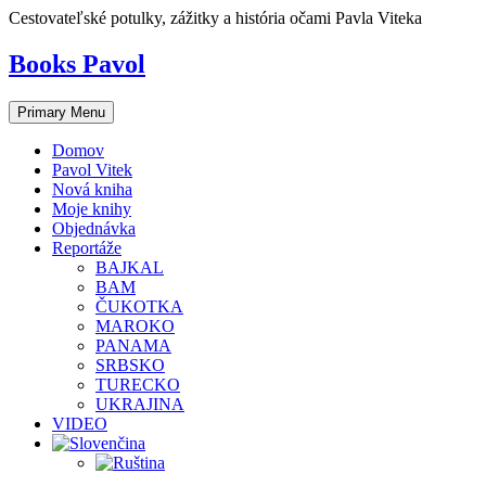
Skip
Cestovateľské potulky, zážitky a história očami Pavla Viteka
to
content
Books Pavol
Primary Menu
Domov
Pavol Vitek
Nová kniha
Moje knihy
Objednávka
Reportáže
BAJKAL
BAM
ČUKOTKA
MAROKO
PANAMA
SRBSKO
TURECKO
UKRAJINA
VIDEO