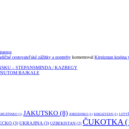
транца
adičné cestovateľské zážitky a postrehy
komentoval
Kirgizstan krajina 
NSKU – STEPANSMINDA / KAZBEGY
ZNUTOM BAJKALE
JAKUTSKO
(8)
GRUZÍNSKO
(1)
JORDÁNSKO
(1)
KIRGIZSTAN
(1)
LOTY
ČUKOTKA
(
ECKO
(3)
UKRAJINA
(3)
UZBEKISTAN
(2)