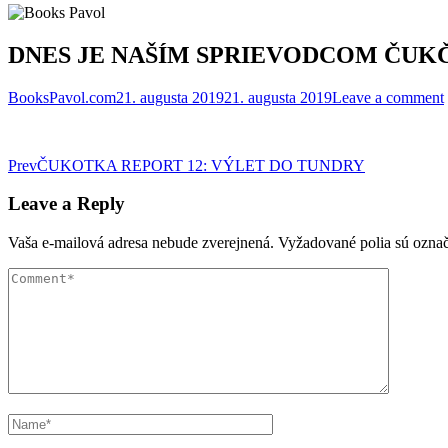
DNES JE NAŠÍM SPRIEVODCOM ČUK
BooksPavol.com
21. augusta 2019
21. augusta 2019
Leave a comment
Post
Prev
ČUKOTKA REPORT 12: VÝLET DO TUNDRY
navigation
Leave a Reply
Vaša e-mailová adresa nebude zverejnená.
Vyžadované polia sú ozna