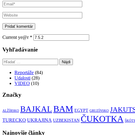
Current ye@r
*
Vyhľadávanie
Hľadať:
Reportáže
(84)
Udalosti
(28)
VIDEO
(10)
Značky
BAM
BAJKAL
JAKUT
EGYPT
ALŽÍRSKO
GRUZÍNSKO
ČUKOTKA
TURECKO
UKRAJINA
UZBEKISTAN
ŠKÓT
Najnovšie články